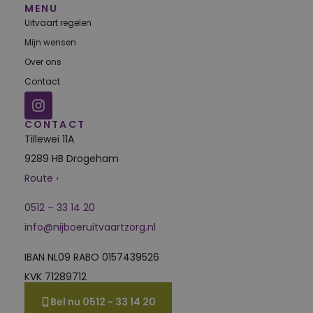
MENU
Uitvaart regelen
Mijn wensen
Over ons
Contact
CONTACT
Tillewei 11A
9289 HB Drogeham
Route ›
0512 – 33 14 20
info@nijboeruitvaartzorg.nl
IBAN NL09 RABO 0157439526
KVK 71289712
Bel nu 0512 - 33 14 20