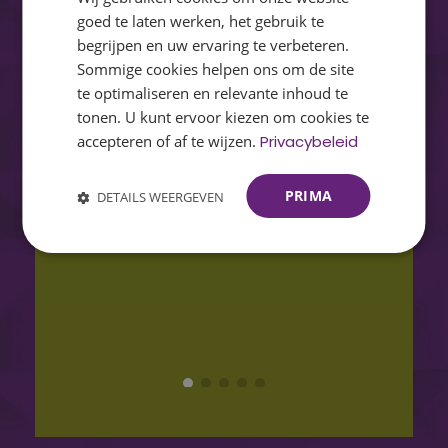
uitstekend verzorgd.
Hi
goed te laten werken, het gebruik te
10
stap
begrijpen en uw ervaring te verbeteren.
Sommige cookies helpen ons om de site
co
te optimaliseren en relevante inhoud te
en
tonen. U kunt ervoor kiezen om cookies te
accepteren of af te wijzen.
Privacybeleid
PRIMA
DETAILS WEERGEVEN