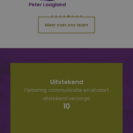
Hindrik Riemersma
Meer over ons team
Uitstekend
H
Opbaring, communicatie en uitvaart
uitstekend verzorgd.
Hi
10
stap
co
en