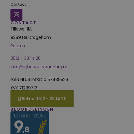
Contact
CONTACT
Tillewei 11A
9289 HB Drogeham
Route ›
0512 – 33 14 20
info@nijboeruitvaartzorg.nl
IBAN NL09 RABO 0157439526
KVK 71289712
Bel nu 0512 - 33 14 20
BEOORDELINGEN