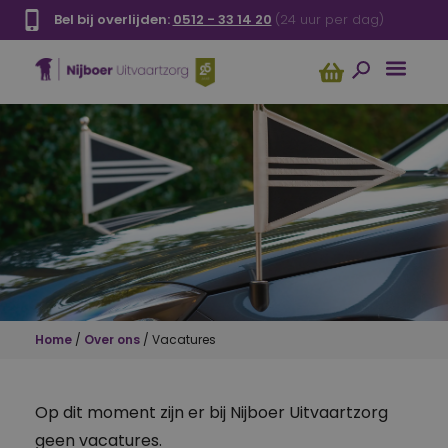
Bel bij overlijden:
0512 - 33 14 20
(24 uur per dag)
Home
/
Over ons
/
Vacatures
Op dit moment zijn er bij Nijboer Uitvaartzorg
geen vacatures.