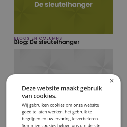
BLOGS EN COLUMNS
Blog: De sleutelhanger
×
Deze website maakt gebruik
van cookies.
Wij gebruiken cookies om onze website
goed te laten werken, het gebruik te
begrijpen en uw ervaring te verbeteren.
BLOGS EN COLUMNS
Blog: Lichtjesavond
Sommige cookies helpen ons om de site