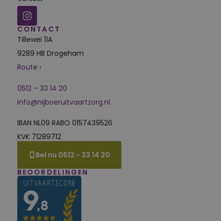
CONTACT
Tillewei 11A
9289 HB Drogeham
Route ›
0512 – 33 14 20
info@nijboeruitvaartzorg.nl
IBAN NL09 RABO 0157439526
KVK 71289712
Bel nu 0512 - 33 14 20
BEOORDELINGEN